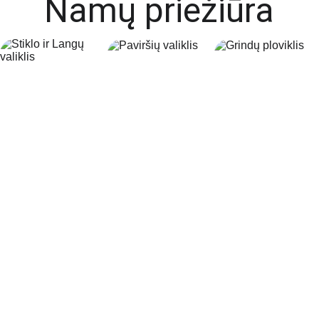
Namų priežiūra
Stiklui ir 
Pavirši
Gri