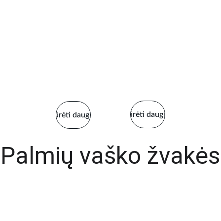
Kalkėm ir 
Ind
nuosėdom
am
s
Žiūrėti daugiau
Žiūrėti daugiau
Palmių vaško žvakės