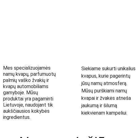
Mes specializuojamės 
Siekiame sukurti unikalius 
namų kvapų, parfumuotų 
kvapus, kurie pagerintų 
palmių vaško žvakių ir 
jūsų namų atmosferą. 
kvapų automobiliams 
Mūsų purškiami namų 
gamyboje. Mūsų 
kvapai ir žvakės atneša 
produktai yra pagaminti 
Lietuvoje, naudojant tik 
jaukumą ir šilumą 
aukščiausios kokybės 
kiekvienam kampeliui.
ingredientus.