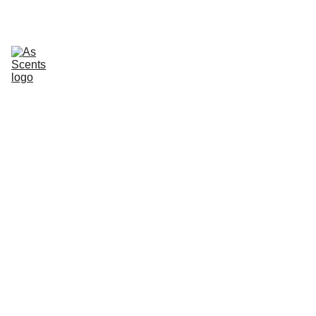
Apie
Namų kvapai
Purškiami namų kvapai
Žvakės
Automobiliui
Namų priežiūra
Kūno priežiūra
Dovanų rinkiniai
Kontaktai
Prenumerata
Dovanų kuponai
Dekoratyvinės smilgos
Aksominiai vokai
As 
Scents 