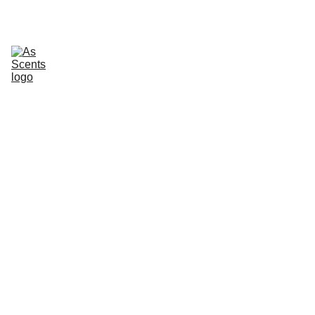
Apie
Namų kvapai
Purškiami namų kvapai
Žvakės
Automobiliui
Namų priežiūra
Kūno priežiūra
Dovanų rinkiniai
Kontaktai
Prenumerata
Dovanų kuponai
Dekoratyvinės smilgos
Aksominiai vokai
Dovanok 
aromatą
Leiskite artimiesiems 
rinktis savo namų emociją 
su „as scents“ dovanų 
kortele.