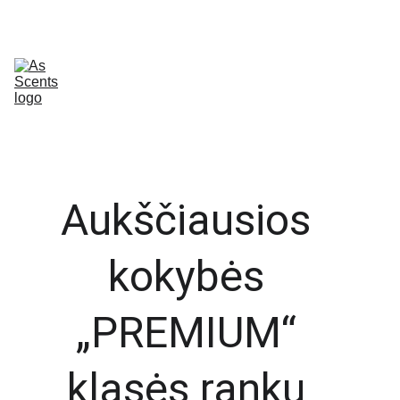
Apie
Namų kvapai
Purškiami namų kvapai
Žvakės
Automobiliui
Namų priežiūra
Kūno priežiūra
Dovanų rinkiniai
Kontaktai
Prenumerata
Dovanų kuponai
Dekoratyvinės smilgos
Aksominiai vokai
Aukščiausios 
kokybės 
„PREMIUM“ 
klasės rankų 