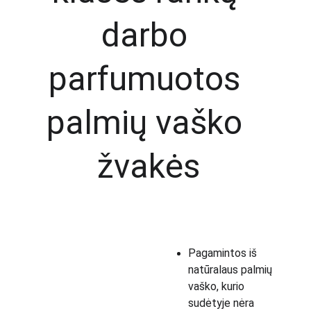
darbo 
parfumuotos 
palmių vaško 
žvakės
Pagamintos iš 
natūralaus palmių 
vaško, kurio 
sudėtyje nėra 