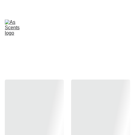
Apie
Namų kvapai
Purškiami namų kvapai
Žvakės
Automobiliui
Namų priežiūra
Kūno priežiūra
Dovanų rinkiniai
Kontaktai
Prenumerata
Dovanų kuponai
Dekoratyvinės smilgos
Aksominiai vokai